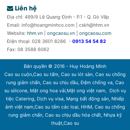
Liên hệ
Địa chỉ: 499/9 Lê Quang Định - P.1 - Q. Gò Vấp
Email:
info@hoangminhco.com
|
cskh@hhm.vn
Website:
hhm.vn
|
ongcaosu.vn
|
ongcaosu.com
Điện thoại: 028 3601 8286 -
0913 54 54 82
Fax: 08 3588 6062
Bản quyền © 2016 - Huy Hoàng Minh
Cao su cuộn
,
Cao su tấm
,
Cao su lót sàn
,
Cao su chống
rung giảm chấn
,
Cao su chịu dầu
,
Đệm chống va
,
Cao
su silicone
,
Mật ong hoa vải
,
Mật ong việt nam
,
Dịch vụ
tiệc Catering
,
Dịch vụ visa
,
Mạng bất động sản
,
Nhiếp
ảnh việt nam
,
Cao su tấm các loại
,
HHM
,
Cao su chống
rung giảm chấn
,
Cao su chịu dầu hóa chất
,
Nhựa kỹ
thuật
,
Cao su