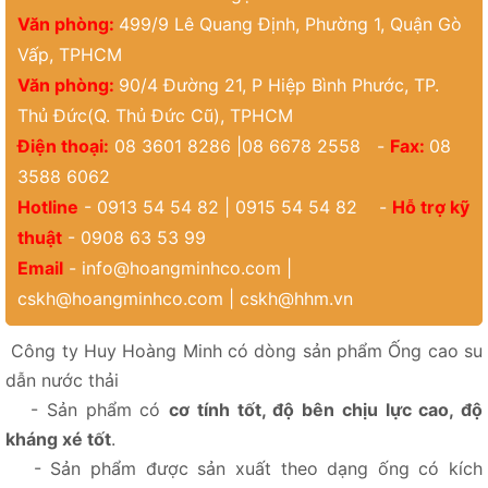
Văn phòng:
499/9 Lê Quang Định, Phường 1, Quận Gò
Vấp, TPHCM
Văn phòng:
90/4 Đường 21, P Hiệp Bình Phước, TP.
Thủ Đức(Q. Thủ Đức Cũ), TPHCM
Điện thoại:
08 3601 8286 |08 6678 2558 -
Fax:
08
3588 6062
Hotline
- 0913 54 54 82 | 0915 54 54 82 -
Hỗ trợ kỹ
thuật
- 0908 63 53 99
Email
-
info@hoangminhco.com
|
cskh@hoangminhco.com
|
cskh@hhm.vn
Công ty Huy Hoàng Minh có dòng sản phẩm Ống cao su
dẫn nước thải
- Sản phẩm có
cơ tính tốt, độ bên chịu lực cao, độ
kháng xé tốt
.
- Sản phẩm được sản xuất theo dạng ống có kích