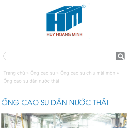
MENU
Trang chủ
»
Ống cao su
»
Ống cao su chịu mài mòn
»
Ống cao su dẫn nước thải
ỐNG CAO SU DẪN NƯỚC THẢI