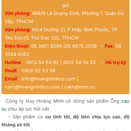
gọi
Văn phòng:
499/9 Lê Quang Định, Phường 1, Quận Gò
Vấp, TPHCM
Văn phòng:
90/4 Đường 21, P Hiệp Bình Phước, TP.
Thủ Đức(Q. Thủ Đức Cũ), TPHCM
Điện thoại:
08 3601 8286 |08 6678 2558 -
Fax:
08
3588 6062
Hotline
- 0913 54 54 82 | 0915 54 54 82 -
Hỗ trợ kỹ
thuật
- 0908 63 53 99
Email
-
info@hoangminhco.com
|
cskh@hoangminhco.com
|
cskh@hhm.vn
Công ty Huy Hoàng Minh có dòng sản phẩm Ống
cao
su
chịu áp lực hút cát
- Sản phẩm có
cơ tính tốt, độ bên chịu lực cao, độ
kháng xé tốt
.