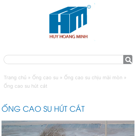
MENU
Trang chủ
»
Ống cao su
»
Ống cao su chịu mài mòn
»
Ống cao su hút cát
ỐNG CAO SU HÚT CÁT